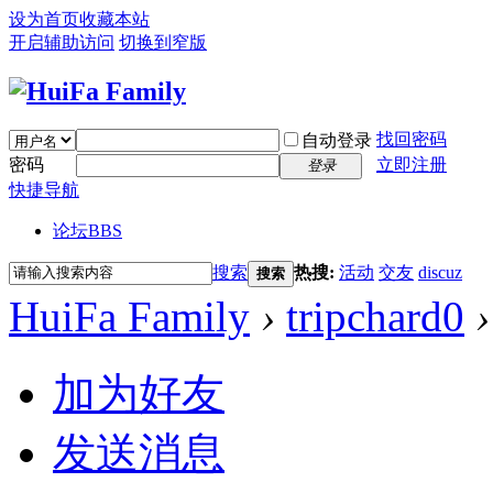
设为首页
收藏本站
开启辅助访问
切换到窄版
找回密码
自动登录
密码
立即注册
登录
快捷导航
论坛
BBS
搜索
热搜:
活动
交友
discuz
搜索
HuiFa Family
›
tripchard0
›
加为好友
发送消息