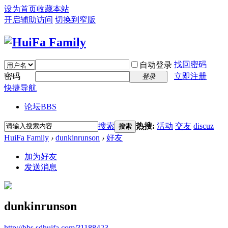
设为首页
收藏本站
开启辅助访问
切换到窄版
找回密码
自动登录
密码
立即注册
登录
快捷导航
论坛
BBS
搜索
热搜:
活动
交友
discuz
搜索
HuiFa Family
›
dunkinrunson
›
好友
加为好友
发送消息
dunkinrunson
http://bbs.sdhuifa.com/?1188423