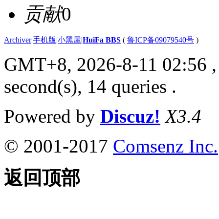
贡献
0
Archiver
|
手机版
|
小黑屋
|
HuiFa BBS
(
鲁ICP备09079540号
)
GMT+8, 2026-8-11 02:56
,
second(s), 14 queries .
Powered by
Discuz!
X3.4
© 2001-2017
Comsenz Inc.
返回顶部