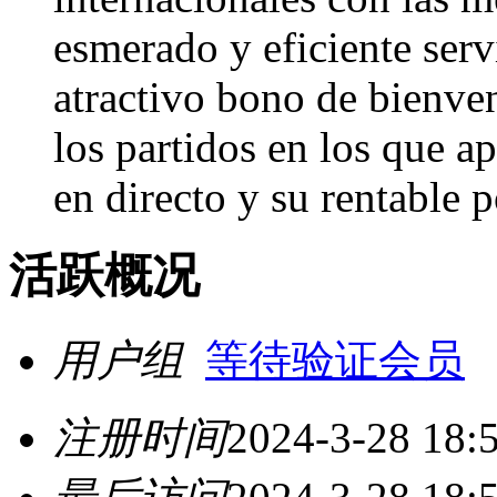
esmerado y eficiente servi
atractivo bono de bienven
los partidos en los que a
en directo y su rentable 
活跃概况
用户组
等待验证会员
注册时间
2024-3-28 18: