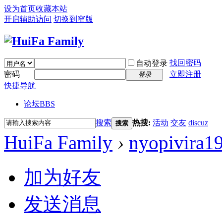
设为首页
收藏本站
开启辅助访问
切换到窄版
找回密码
自动登录
密码
立即注册
登录
快捷导航
论坛
BBS
搜索
热搜:
活动
交友
discuz
搜索
HuiFa Family
›
nyopivira1
加为好友
发送消息