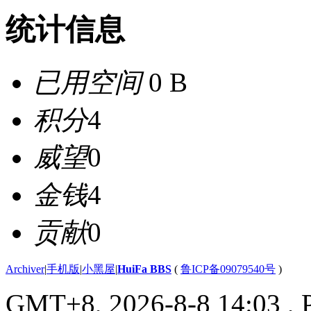
统计信息
已用空间
0 B
积分
4
威望
0
金钱
4
贡献
0
Archiver
|
手机版
|
小黑屋
|
HuiFa BBS
(
鲁ICP备09079540号
)
GMT+8, 2026-8-8 14:03
, 