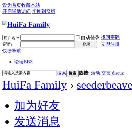
设为首页
收藏本站
开启辅助访问
切换到窄版
找回密码
自动登录
密码
立即注册
登录
快捷导航
论坛
BBS
搜索
热搜:
活动
交友
discuz
搜索
HuiFa Family
›
seederbeav
加为好友
发送消息