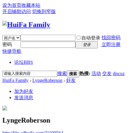
设为首页
收藏本站
开启辅助访问
切换到窄版
找回密码
自动登录
密码
立即注册
登录
快捷导航
论坛
BBS
搜索
热搜:
活动
交友
discuz
搜索
HuiFa Family
›
LyngeRoberson
›
好友
加为好友
发送消息
LyngeRoberson
http://bbs.sdhuifa.com/?1190564