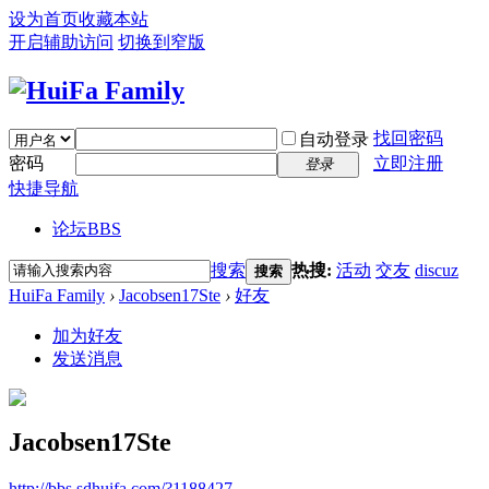
设为首页
收藏本站
开启辅助访问
切换到窄版
找回密码
自动登录
密码
立即注册
登录
快捷导航
论坛
BBS
搜索
热搜:
活动
交友
discuz
搜索
HuiFa Family
›
Jacobsen17Ste
›
好友
加为好友
发送消息
Jacobsen17Ste
http://bbs.sdhuifa.com/?1188427