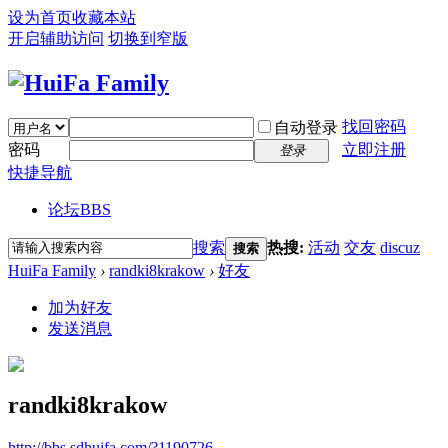
设为首页
收藏本站
开启辅助访问
切换到窄版
找回密码
自动登录
密码
立即注册
登录
快捷导航
论坛
BBS
搜索
热搜:
活动
交友
discuz
搜索
HuiFa Family
›
randki8krakow
›
好友
加为好友
发送消息
randki8krakow
http://bbs.sdhuifa.com/?1190726