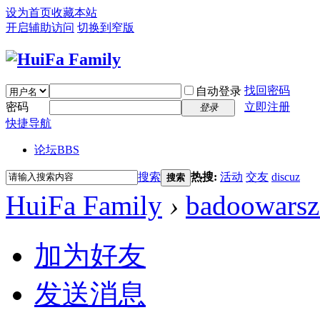
设为首页
收藏本站
开启辅助访问
切换到窄版
找回密码
自动登录
密码
立即注册
登录
快捷导航
论坛
BBS
搜索
热搜:
活动
交友
discuz
搜索
HuiFa Family
›
badoowars
加为好友
发送消息