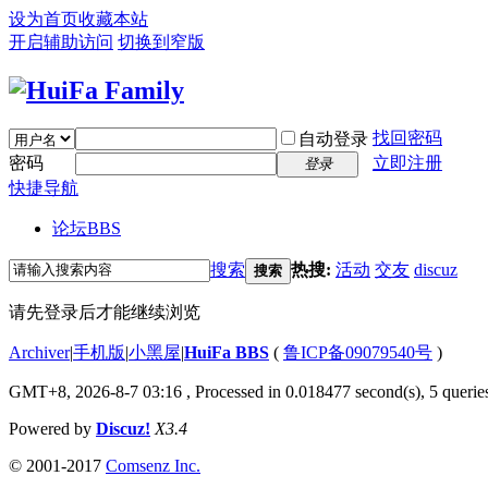
设为首页
收藏本站
开启辅助访问
切换到窄版
找回密码
自动登录
密码
立即注册
登录
快捷导航
论坛
BBS
搜索
热搜:
活动
交友
discuz
搜索
请先登录后才能继续浏览
Archiver
|
手机版
|
小黑屋
|
HuiFa BBS
(
鲁ICP备09079540号
)
GMT+8, 2026-8-7 03:16
, Processed in 0.018477 second(s), 5 queries
Powered by
Discuz!
X3.4
© 2001-2017
Comsenz Inc.