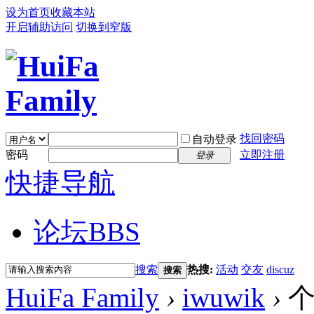
设为首页
收藏本站
开启辅助访问
切换到窄版
找回密码
自动登录
密码
立即注册
登录
快捷导航
论坛
BBS
搜索
热搜:
活动
交友
discuz
搜索
HuiFa Family
›
iwuwik
›
个