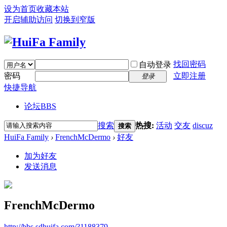
设为首页
收藏本站
开启辅助访问
切换到窄版
找回密码
自动登录
密码
立即注册
登录
快捷导航
论坛
BBS
搜索
热搜:
活动
交友
discuz
搜索
HuiFa Family
›
FrenchMcDermo
›
好友
加为好友
发送消息
FrenchMcDermo
http://bbs.sdhuifa.com/?1188379