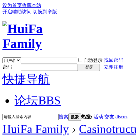
设为首页
收藏本站
开启辅助访问
切换到窄版
找回密码
自动登录
密码
立即注册
登录
快捷导航
论坛
BBS
搜索
热搜:
活动
交友
discuz
搜索
HuiFa Family
›
Casinotruc