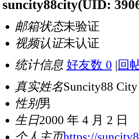
suncity88city
(UID: 390
邮箱状态
未验证
视频认证
未认证
统计信息
好友数 0
|
回帖
真实姓名
Suncity88 City
性别
男
生日
2000 年 4 月 2 日
个人主页
https://suncity8