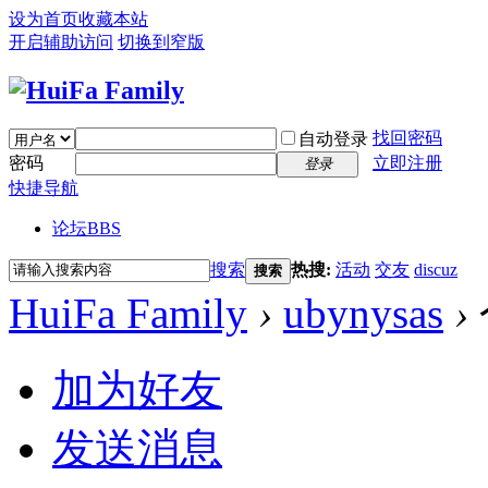
设为首页
收藏本站
开启辅助访问
切换到窄版
找回密码
自动登录
密码
立即注册
登录
快捷导航
论坛
BBS
搜索
热搜:
活动
交友
discuz
搜索
HuiFa Family
›
ubynysas
›
加为好友
发送消息