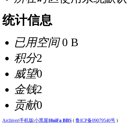
统计信息
已用空间
0 B
积分
2
威望
0
金钱
2
贡献
0
Archiver
|
手机版
|
小黑屋
|
HuiFa BBS
(
鲁ICP备09079540号
)