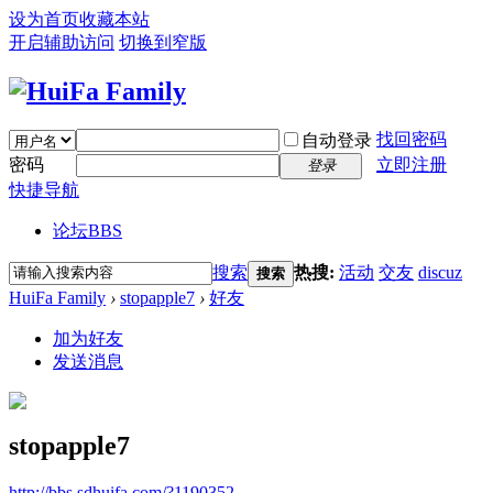
设为首页
收藏本站
开启辅助访问
切换到窄版
找回密码
自动登录
密码
立即注册
登录
快捷导航
论坛
BBS
搜索
热搜:
活动
交友
discuz
搜索
HuiFa Family
›
stopapple7
›
好友
加为好友
发送消息
stopapple7
http://bbs.sdhuifa.com/?1190352