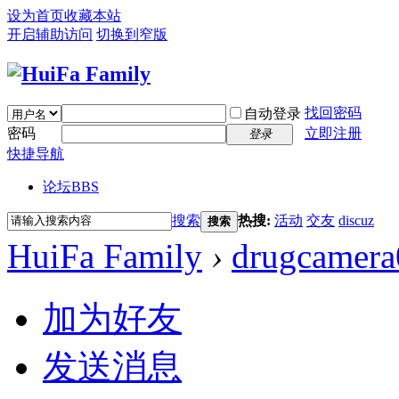
设为首页
收藏本站
开启辅助访问
切换到窄版
找回密码
自动登录
密码
立即注册
登录
快捷导航
论坛
BBS
搜索
热搜:
活动
交友
discuz
搜索
HuiFa Family
›
drugcamera
加为好友
发送消息