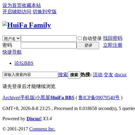
设为首页
收藏本站
开启辅助访问
切换到窄版
找回密码
自动登录
密码
立即注册
登录
快捷导航
论坛
BBS
搜索
热搜:
活动
交友
discuz
搜索
请先登录后才能继续浏览
Archiver
|
手机版
|
小黑屋
|
HuiFa BBS
(
鲁ICP备09079540号
)
GMT+8, 2026-8-8 23:25
, Processed in 0.018658 second(s), 5 queries
Powered by
Discuz!
X3.4
© 2001-2017
Comsenz Inc.