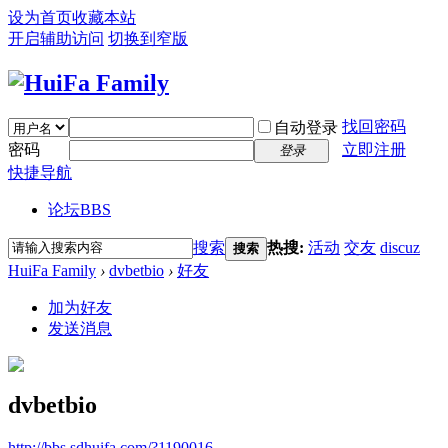
设为首页
收藏本站
开启辅助访问
切换到窄版
找回密码
自动登录
密码
立即注册
登录
快捷导航
论坛
BBS
搜索
热搜:
活动
交友
discuz
搜索
HuiFa Family
›
dvbetbio
›
好友
加为好友
发送消息
dvbetbio
http://bbs.sdhuifa.com/?1190016