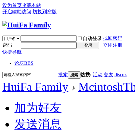
设为首页
收藏本站
开启辅助访问
切换到窄版
找回密码
自动登录
密码
立即注册
登录
快捷导航
论坛
BBS
搜索
热搜:
活动
交友
discuz
搜索
HuiFa Family
›
McintoshT
加为好友
发送消息