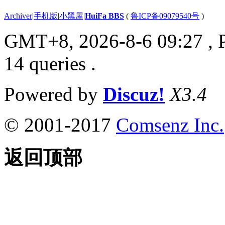
Archiver
|
手机版
|
小黑屋
|
HuiFa BBS
(
鲁ICP备09079540号
)
GMT+8, 2026-8-6 09:27
, 
14 queries .
Powered by
Discuz!
X3.4
© 2001-2017
Comsenz Inc.
返回顶部