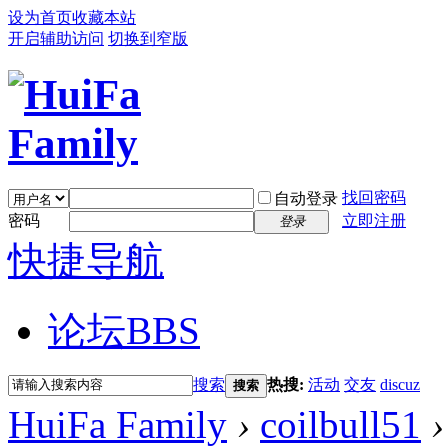
设为首页
收藏本站
开启辅助访问
切换到窄版
找回密码
自动登录
密码
立即注册
登录
快捷导航
论坛
BBS
搜索
热搜:
活动
交友
discuz
搜索
HuiFa Family
›
coilbull51
›