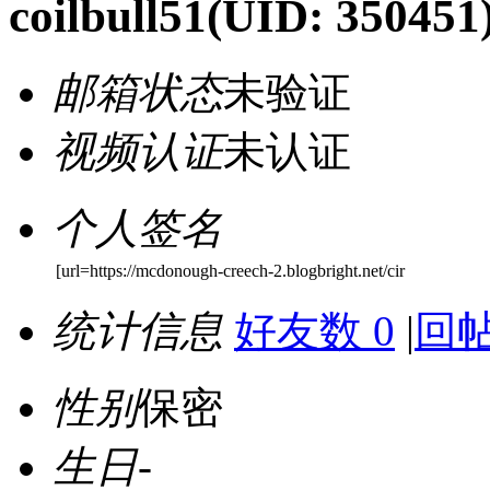
coilbull51
(UID: 350451
邮箱状态
未验证
视频认证
未认证
个人签名
[url=https://mcdonough-creech-2.blogbright.net/cir
统计信息
好友数 0
|
回帖
性别
保密
生日
-