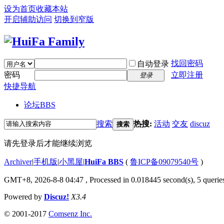
设为首页
收藏本站
开启辅助访问
切换到窄版
找回密码
自动登录
密码
立即注册
登录
快捷导航
论坛
BBS
搜索
热搜:
活动
交友
discuz
搜索
请先登录后才能继续浏览
Archiver
|
手机版
|
小黑屋
|
HuiFa BBS
(
鲁ICP备09079540号
)
GMT+8, 2026-8-8 04:47
, Processed in 0.018445 second(s), 5 queries
Powered by
Discuz!
X3.4
© 2001-2017
Comsenz Inc.