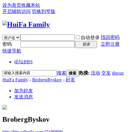
设为首页
收藏本站
开启辅助访问
切换到窄版
找回密码
自动登录
密码
立即注册
登录
快捷导航
论坛
BBS
搜索
热搜:
活动
交友
discuz
搜索
HuiFa Family
›
BrobergByskov
›
好友
加为好友
发送消息
BrobergByskov
http://bbs.sdhuifa.com/?1189889