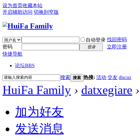
设为首页
收藏本站
开启辅助访问
切换到窄版
找回密码
自动登录
密码
立即注册
登录
快捷导航
论坛
BBS
搜索
热搜:
活动
交友
discuz
搜索
HuiFa Family
›
datxegiare
›
加为好友
发送消息