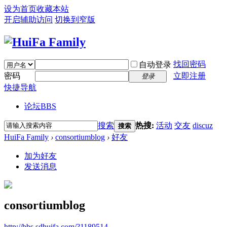
设为首页
收藏本站
开启辅助访问
切换到窄版
找回密码
自动登录
密码
立即注册
登录
快捷导航
论坛
BBS
搜索
热搜:
活动
交友
discuz
搜索
HuiFa Family
›
consortiumblog
›
好友
加为好友
发送消息
consortiumblog
http://bbs.sdhuifa.com/?1189514