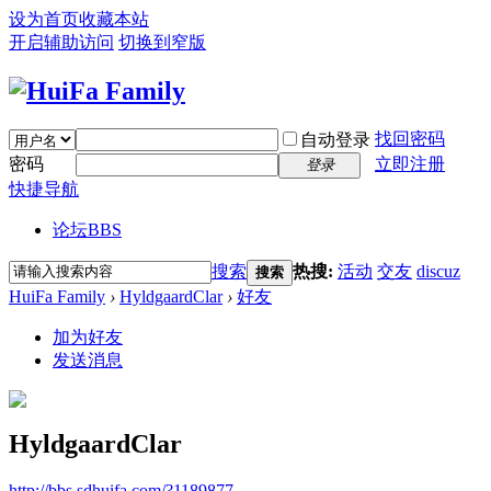
设为首页
收藏本站
开启辅助访问
切换到窄版
找回密码
自动登录
密码
立即注册
登录
快捷导航
论坛
BBS
搜索
热搜:
活动
交友
discuz
搜索
HuiFa Family
›
HyldgaardClar
›
好友
加为好友
发送消息
HyldgaardClar
http://bbs.sdhuifa.com/?1189877