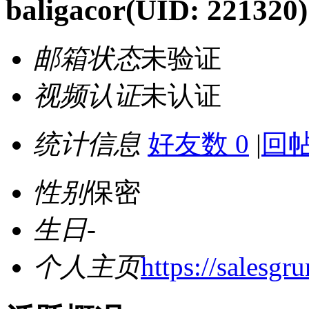
baligacor
(UID: 221320)
邮箱状态
未验证
视频认证
未认证
统计信息
好友数 0
|
回帖
性别
保密
生日
-
个人主页
https://salesgr