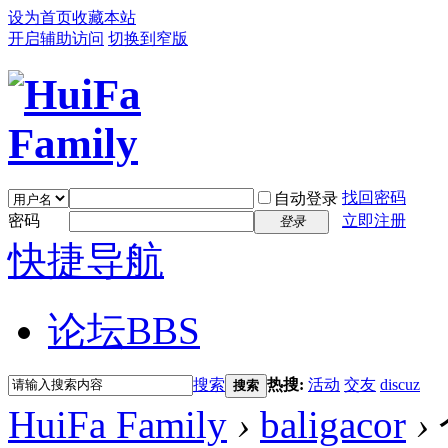
设为首页
收藏本站
开启辅助访问
切换到窄版
找回密码
自动登录
密码
立即注册
登录
快捷导航
论坛
BBS
搜索
热搜:
活动
交友
discuz
搜索
HuiFa Family
›
baligacor
›