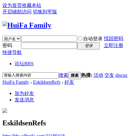
设为首页
收藏本站
开启辅助访问
切换到窄版
找回密码
自动登录
密码
立即注册
登录
快捷导航
论坛
BBS
搜索
热搜:
活动
交友
discuz
搜索
HuiFa Family
›
EskildsenRefs
›
好友
加为好友
发送消息
EskildsenRefs
http://bbs.sdhuifa.com/?1189418