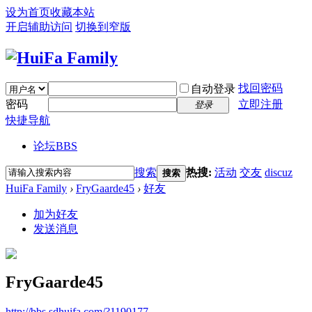
设为首页
收藏本站
开启辅助访问
切换到窄版
找回密码
自动登录
密码
立即注册
登录
快捷导航
论坛
BBS
搜索
热搜:
活动
交友
discuz
搜索
HuiFa Family
›
FryGaarde45
›
好友
加为好友
发送消息
FryGaarde45
http://bbs.sdhuifa.com/?1190177