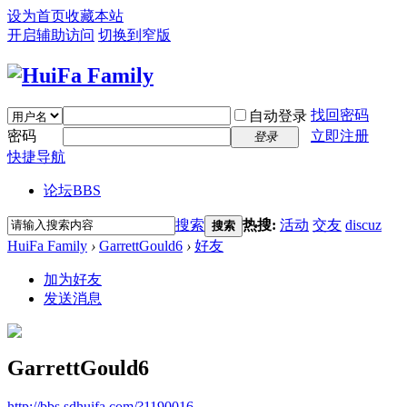
设为首页
收藏本站
开启辅助访问
切换到窄版
找回密码
自动登录
密码
立即注册
登录
快捷导航
论坛
BBS
搜索
热搜:
活动
交友
discuz
搜索
HuiFa Family
›
GarrettGould6
›
好友
加为好友
发送消息
GarrettGould6
http://bbs.sdhuifa.com/?1190016