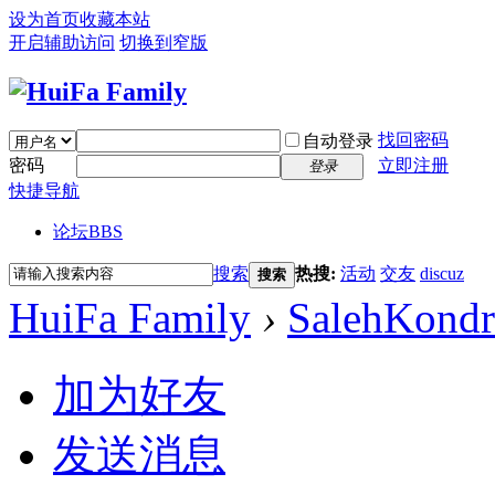
设为首页
收藏本站
开启辅助访问
切换到窄版
找回密码
自动登录
密码
立即注册
登录
快捷导航
论坛
BBS
搜索
热搜:
活动
交友
discuz
搜索
HuiFa Family
›
SalehKond
加为好友
发送消息