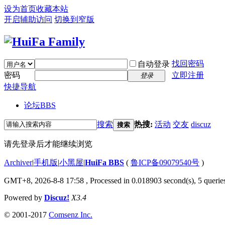
设为首页
收藏本站
开启辅助访问
切换到窄版
找回密码
自动登录
密码
立即注册
登录
快捷导航
论坛
BBS
搜索
热搜:
活动
交友
discuz
搜索
请先登录后才能继续浏览
Archiver
|
手机版
|
小黑屋
|
HuiFa BBS
(
鲁ICP备09079540号
)
GMT+8, 2026-8-8 17:58
, Processed in 0.018903 second(s), 5 queries
Powered by
Discuz!
X3.4
© 2001-2017
Comsenz Inc.