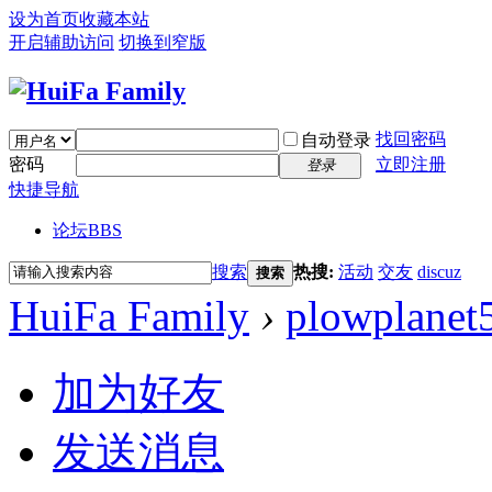
设为首页
收藏本站
开启辅助访问
切换到窄版
找回密码
自动登录
密码
立即注册
登录
快捷导航
论坛
BBS
搜索
热搜:
活动
交友
discuz
搜索
HuiFa Family
›
plowplanet
加为好友
发送消息