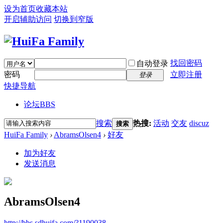
设为首页
收藏本站
开启辅助访问
切换到窄版
找回密码
自动登录
密码
立即注册
登录
快捷导航
论坛
BBS
搜索
热搜:
活动
交友
discuz
搜索
HuiFa Family
›
AbramsOlsen4
›
好友
加为好友
发送消息
AbramsOlsen4
http://bbs.sdhuifa.com/?1190038