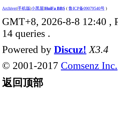
Archiver
|
手机版
|
小黑屋
|
HuiFa BBS
(
鲁ICP备09079540号
)
GMT+8, 2026-8-8 12:40
, 
14 queries .
Powered by
Discuz!
X3.4
© 2001-2017
Comsenz Inc.
返回顶部