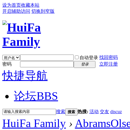
设为首页
收藏本站
开启辅助访问
切换到窄版
找回密码
自动登录
密码
立即注册
登录
快捷导航
论坛
BBS
搜索
热搜:
活动
交友
discuz
搜索
HuiFa Family
›
AbramsOls