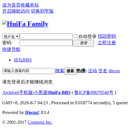
设为首页
收藏本站
开启辅助访问
切换到窄版
找回密码
自动登录
密码
立即注册
登录
快捷导航
论坛
BBS
搜索
热搜:
活动
交友
discuz
搜索
请先登录后才能继续浏览
Archiver
|
手机版
|
小黑屋
|
HuiFa BBS
(
鲁ICP备09079540号
)
GMT+8, 2026-8-7 04:23
, Processed in 0.018774 second(s), 5 queries
Powered by
Discuz!
X3.4
© 2001-2017
Comsenz Inc.