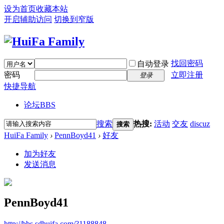
设为首页
收藏本站
开启辅助访问
切换到窄版
找回密码
自动登录
密码
立即注册
登录
快捷导航
论坛
BBS
搜索
热搜:
活动
交友
discuz
搜索
HuiFa Family
›
PennBoyd41
›
好友
加为好友
发送消息
PennBoyd41
http://bbs.sdhuifa.com/?1188848