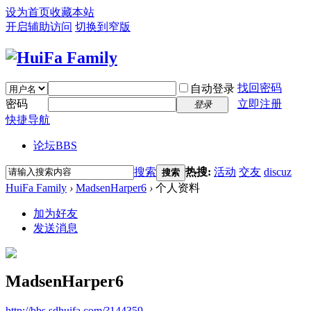
设为首页
收藏本站
开启辅助访问
切换到窄版
找回密码
自动登录
密码
立即注册
登录
快捷导航
论坛
BBS
搜索
热搜:
活动
交友
discuz
搜索
HuiFa Family
›
MadsenHarper6
›
个人资料
加为好友
发送消息
MadsenHarper6
http://bbs.sdhuifa.com/?144359