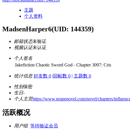
主题
个人资料
MadsenHarper6
(UID: 144359)
邮箱状态
未验证
视频认证
未认证
个人签名
Jakefiction Chaotic Sword God - Chapter 3097: Cris
统计信息
好友数 0
|
回帖数 0
|
主题数 0
性别
保密
生日
-
个人主页
https://www.grapenovel.com/novel/chapters/influenc
活跃概况
用户组
等待验证会员