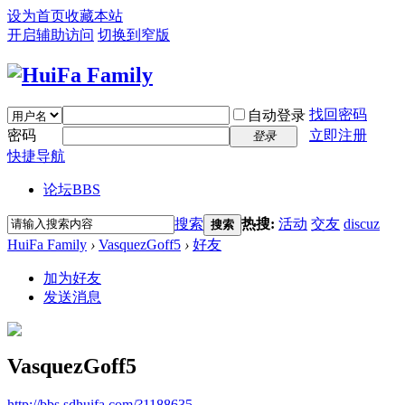
设为首页
收藏本站
开启辅助访问
切换到窄版
找回密码
自动登录
密码
立即注册
登录
快捷导航
论坛
BBS
搜索
热搜:
活动
交友
discuz
搜索
HuiFa Family
›
VasquezGoff5
›
好友
加为好友
发送消息
VasquezGoff5
http://bbs.sdhuifa.com/?1188635