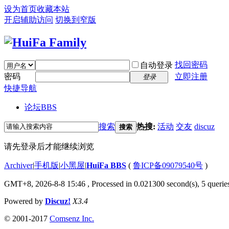
设为首页
收藏本站
开启辅助访问
切换到窄版
找回密码
自动登录
密码
立即注册
登录
快捷导航
论坛
BBS
搜索
热搜:
活动
交友
discuz
搜索
请先登录后才能继续浏览
Archiver
|
手机版
|
小黑屋
|
HuiFa BBS
(
鲁ICP备09079540号
)
GMT+8, 2026-8-8 15:46
, Processed in 0.021300 second(s), 5 queries
Powered by
Discuz!
X3.4
© 2001-2017
Comsenz Inc.