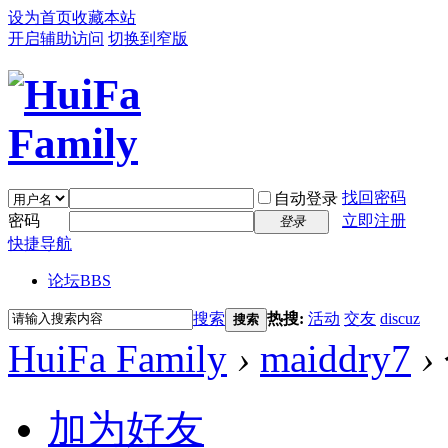
设为首页
收藏本站
开启辅助访问
切换到窄版
找回密码
自动登录
密码
立即注册
登录
快捷导航
论坛
BBS
搜索
热搜:
活动
交友
discuz
搜索
HuiFa Family
›
maiddry7
›
加为好友