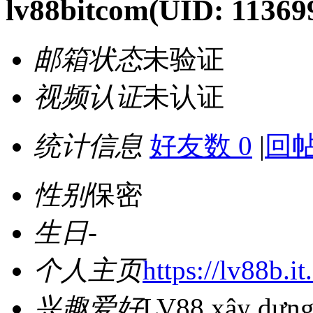
lv88bitcom
(UID: 11369
邮箱状态
未验证
视频认证
未认证
统计信息
好友数 0
|
回帖
性别
保密
生日
-
个人主页
https://lv88b.i
兴趣爱好
LV88 xây dựng