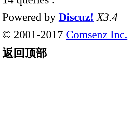
Powered by
Discuz!
X3.4
© 2001-2017
Comsenz Inc.
返回顶部