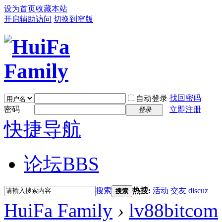
设为首页
收藏本站
开启辅助访问
切换到窄版
找回密码
自动登录
密码
立即注册
登录
快捷导航
论坛
BBS
搜索
热搜:
活动
交友
discuz
搜索
HuiFa Family
›
lv88bitcom