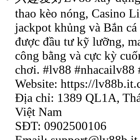
thao kèo nóng, Casino Li
jackpot khủng và Bắn cá 
được đầu tư kỹ lưỡng, m
công bằng và cực kỳ cuố
chơi. #lv88 #nhacailv88
Website: https://lv88b.it
Địa chỉ: 1389 QL1A, Th
Việt Nam
SĐT: 0902500106
Email: support@lv88b.it