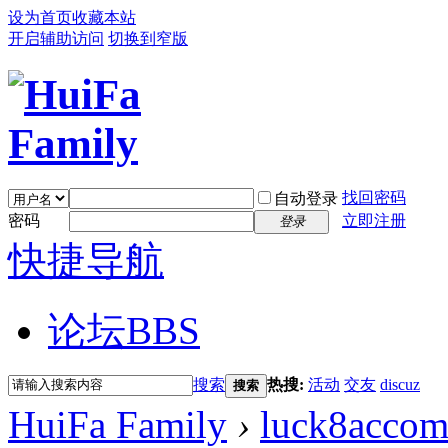
设为首页
收藏本站
开启辅助访问
切换到窄版
找回密码
自动登录
密码
立即注册
登录
快捷导航
论坛
BBS
搜索
热搜:
活动
交友
discuz
搜索
HuiFa Family
›
luck8acco