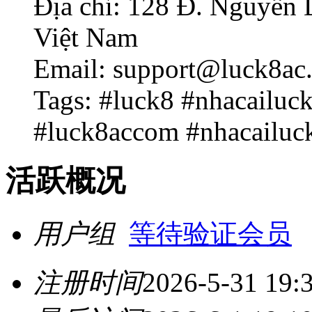
Địa chỉ: 128 Đ. Nguyễn
Việt Nam
Email: support@luck8ac
Tags: #luck8 #nhacailuc
#luck8accom #nhacailu
活跃概况
用户组
等待验证会员
注册时间
2026-5-31 19: