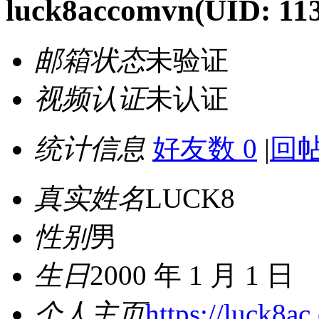
luck8accomvn
(UID: 11
邮箱状态
未验证
视频认证
未认证
统计信息
好友数 0
|
回帖
真实姓名
LUCK8
性别
男
生日
2000 年 1 月 1 日
个人主页
https://luck8ac