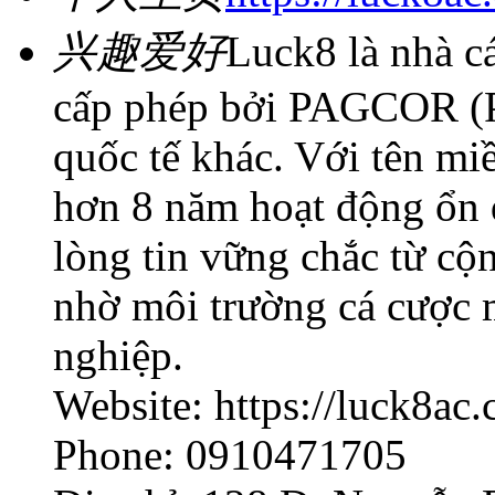
兴趣爱好
Luck8 là nhà cá
cấp phép bởi PAGCOR (Ph
quốc tế khác. Với tên mi
hơn 8 năm hoạt động ổn 
lòng tin vững chắc từ c
nhờ môi trường cá cược 
nghiệp.
Website: https://luck8ac
Phone: 0910471705