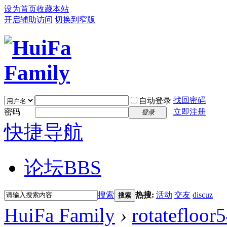
设为首页
收藏本站
开启辅助访问
切换到窄版
找回密码
自动登录
密码
立即注册
登录
快捷导航
论坛
BBS
搜索
热搜:
活动
交友
discuz
搜索
HuiFa Family
›
rotatefloor