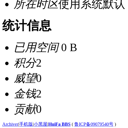
所在时区
使用系统默认
统计信息
已用空间
0 B
积分
2
威望
0
金钱
2
贡献
0
Archiver
|
手机版
|
小黑屋
|
HuiFa BBS
(
鲁ICP备09079540号
)