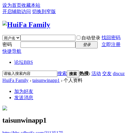
设为首页
收藏本站
开启辅助访问
切换到窄版
找回密码
自动登录
密码
立即注册
登录
快捷导航
论坛
BBS
搜索
热搜:
活动
交友
discuz
搜索
HuiFa Family
›
taisunwinapp1
›
个人资料
加为好友
发送消息
taisunwinapp1
http://bbs.sdhuifa.com/?1135175