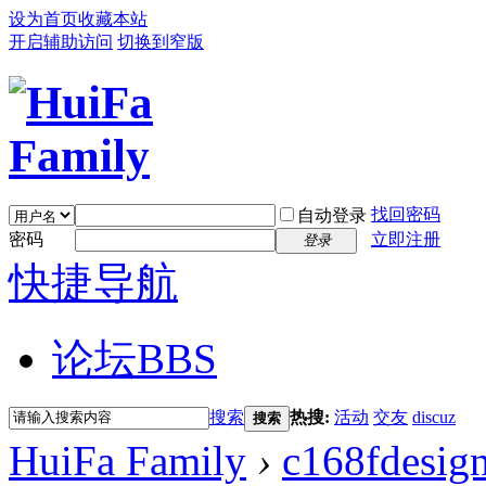
设为首页
收藏本站
开启辅助访问
切换到窄版
找回密码
自动登录
密码
立即注册
登录
快捷导航
论坛
BBS
搜索
热搜:
活动
交友
discuz
搜索
HuiFa Family
›
c168fdesig