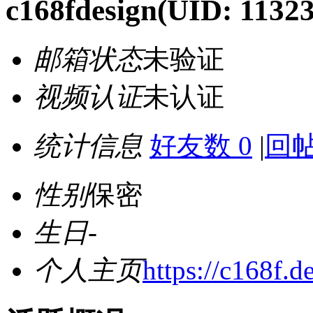
c168fdesign
(UID: 1132
邮箱状态
未验证
视频认证
未认证
统计信息
好友数 0
|
回帖
性别
保密
生日
-
个人主页
https://c168f.d