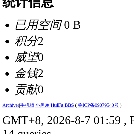
统计信息
已用空间
0 B
积分
2
威望
0
金钱
2
贡献
0
Archiver
|
手机版
|
小黑屋
|
HuiFa BBS
(
鲁ICP备09079540号
)
GMT+8, 2026-8-7 01:59
, 
14 queries .