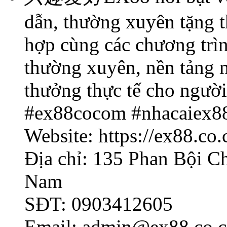
dẫn, thường xuyên tặng 
hợp cùng các chương trìn
thường xuyên, nền tảng 
thưởng thực tế cho ngườ
#ex88cocom #nhacaiex8
Website: https://ex88.co
Địa chỉ: 135 Phan Bội C
Nam
SĐT: 0903412605
Email: admin@ex88.co.