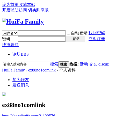
设为首页
收藏本站
开启辅助访问
切换到窄版
找回密码
自动登录
密码
立即注册
登录
快捷导航
论坛
BBS
搜索
热搜:
活动
交友
discuz
搜索
HuiFa Family
›
ex88no1comlink
›
个人资料
加为好友
发送消息
ex88no1comlink
http://bbs.sdhuifa.com/?1129576