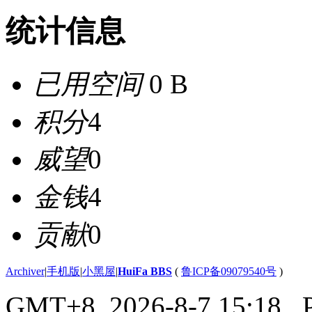
统计信息
已用空间
0 B
积分
4
威望
0
金钱
4
贡献
0
Archiver
|
手机版
|
小黑屋
|
HuiFa BBS
(
鲁ICP备09079540号
)
GMT+8, 2026-8-7 15:18
, 