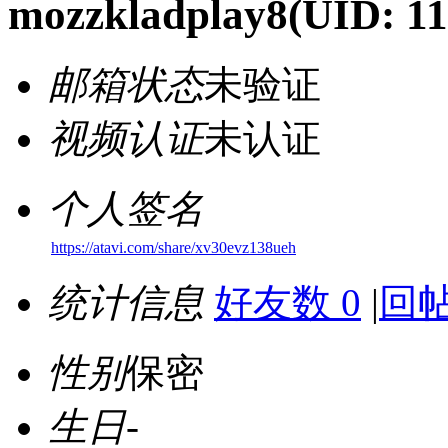
mozzkladplay8
(UID: 1
邮箱状态
未验证
视频认证
未认证
个人签名
https://atavi.com/share/xv30evz138ueh
统计信息
好友数 0
|
回帖
性别
保密
生日
-