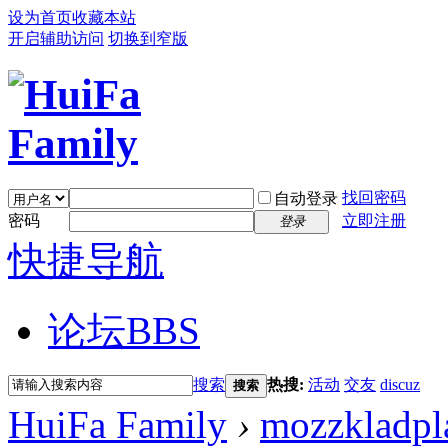
设为首页
收藏本站
开启辅助访问
切换到窄版
找回密码
自动登录
密码
立即注册
登录
快捷导航
论坛
BBS
搜索
热搜:
活动
交友
discuz
搜索
HuiFa Family
›
mozzkladpl