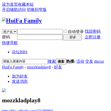
设为首页
收藏本站
开启辅助访问
切换到窄版
找回密码
自动登录
密码
立即注册
登录
快捷导航
论坛
BBS
搜索
热搜:
活动
交友
discuz
搜索
HuiFa Family
›
mozzkladplay8
›
好友
加为好友
发送消息
mozzkladplay8
http://bbs.sdhuifa.com/?1189060