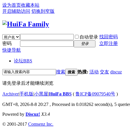
设为首页
收藏本站
开启辅助访问
切换到窄版
找回密码
自动登录
密码
立即注册
登录
快捷导航
论坛
BBS
搜索
热搜:
活动
交友
discuz
搜索
请先登录后才能继续浏览
Archiver
|
手机版
|
小黑屋
|
HuiFa BBS
(
鲁ICP备09079540号
)
GMT+8, 2026-8-8 20:27
, Processed in 0.018262 second(s), 5 queries
Powered by
Discuz!
X3.4
© 2001-2017
Comsenz Inc.